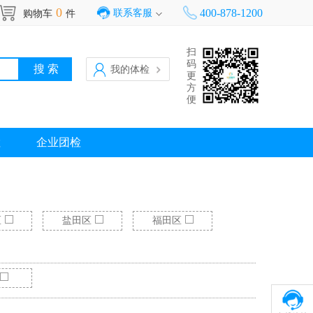
0
400-878-1200
联系客服
购物车
件
扫
码
我的体检
更
方
便
检
企业团检
区
盐田区
福田区