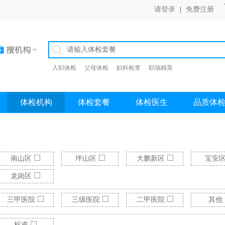
请登录
|
免费注册
入职体检
父母体检
妇科检查
职场精英
体检机构
体检套餐
体检医生
品质体
南山区
坪山区
大鹏新区
宝安
龙岗区
三甲医院
三级医院
二甲医院
其他
标准