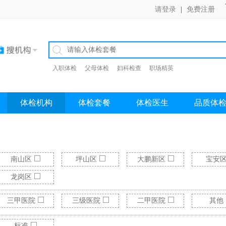
请登录
|
免费注册
入职体检
父母体检
妇科检查
职场精英
体检机构
体检套餐
体检医生
品质体
南山区
坪山区
大鹏新区
宝安
龙岗区
三甲医院
三级医院
二甲医院
其他
标准