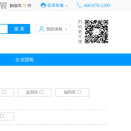
0
400-878-1200
联系客服
购物车
件
扫
码
我的体检
更
方
便
检
企业团检
区
盐田区
福田区